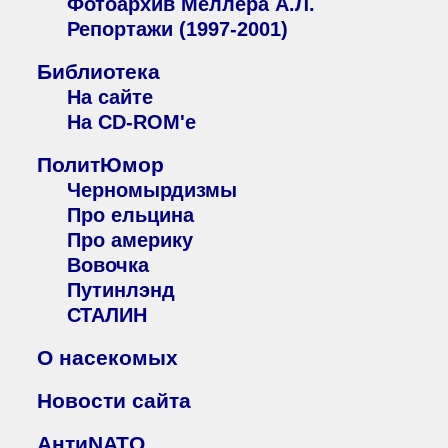
Фотоархив Меллера А.Л.
Репортажи (1997-2001)
Библиотека
На сайте
На CD-ROM'е
ПолитЮмор
Черномырдизмы
Про ельцина
Про америку
Вовочка
Путинлэнд
СТАЛИН
О насекомых
Новости сайта
АнтиNATO